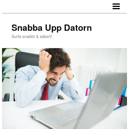
HEM
LAGRA BILDER
Snabba Upp Datorn
IMPORTERA BILDER
Surfa snabbt & säkert!
SURFA PRIVAT
BLOGG