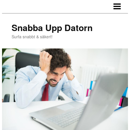
HEM
LAGRA BILDER
Snabba Upp Datorn
IMPORTERA BILDER
Surfa snabbt & säkert!
SURFA PRIVAT
BLOGG