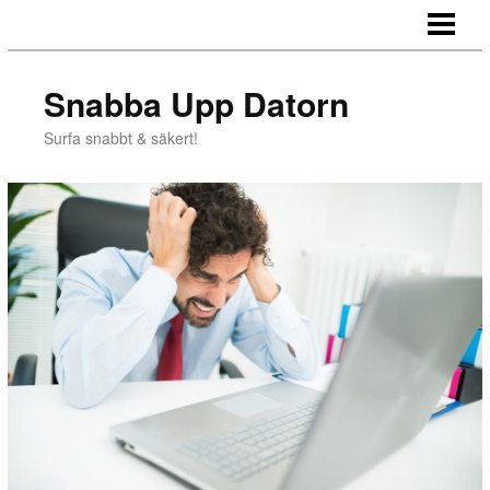
HEM
LAGRA BILDER
Snabba Upp Datorn
IMPORTERA BILDER
Surfa snabbt & säkert!
SURFA PRIVAT
BLOGG