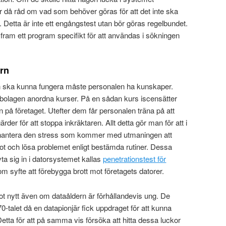
år då råd om vad som behöver göras för att det inte ska
 Detta är inte ett engångstest utan bör göras regelbundet.
fram ett program specifikt för att användas i sökningen
orn
n ska kunna fungera måste personalen ha kunskaper.
bolagen anordna kurser. På en sådan kurs iscensätter
 på företaget. Utefter dem får personalen träna på att
rder för att stoppa inkräktaren. Allt detta gör man för att i
a hantera den stress som kommer med utmaningen att
 och lösa problemet enligt bestämda rutiner. Dessa
ta sig in i datorsystemet kallas
penetrationstest för
m syfte att förebygga brott mot företagets datorer.
got nytt även om dataåldern är förhållandevis ung. De
-talet då en datapionjär fick uppdraget för att kunna
etta för att på samma vis försöka att hitta dessa luckor