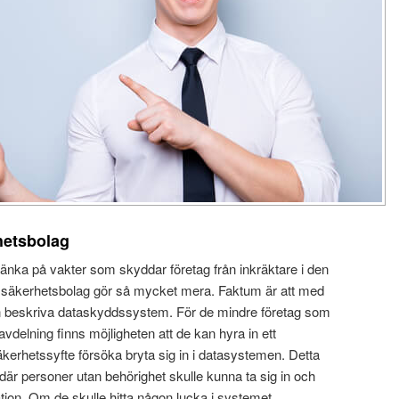
rhetsbolag
tänka på vakter som skyddar företag från inkräktare i den
tt säkerhetsbolag gör så mycket mera. Faktum är att med
beskriva dataskyddssystem. För de mindre företag som
vdelning finns möjligheten att de kan hyra in ett
säkerhetssyfte försöka bryta sig in i datasystemen. Detta
r där personer utan behörighet skulle kunna ta sig in och
ation. Om de skulle hitta någon lucka i systemet