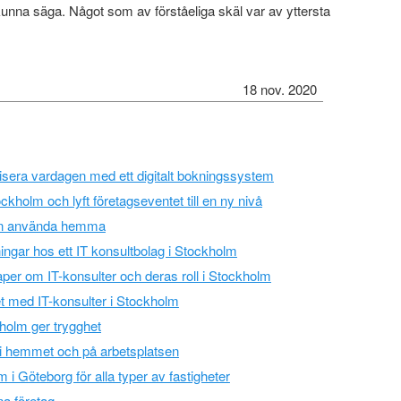
unna säga. Något som av förståeliga skäl var av yttersta
18 nov. 2020
visera vardagen med ett digitalt bokningssystem
ockholm och lyft företagseventet till en ny nivå
an använda hemma
ingar hos ett IT konsultbolag i Stockholm
per om IT-konsulter och deras roll i Stockholm
et med IT-konsulter i Stockholm
holm ger trygghet
 hemmet och på arbetsplatsen
i Göteborg för alla typer av fastigheter
na företag