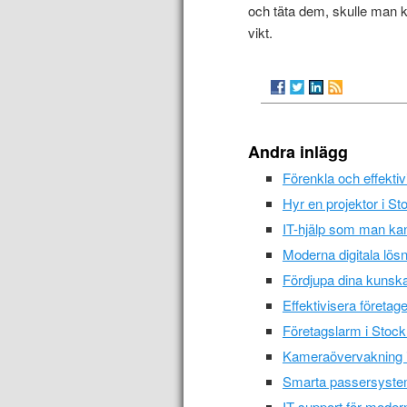
och täta dem, skulle man k
vikt.
Andra inlägg
Förenkla och effekti
Hyr en projektor i St
IT-hjälp som man k
Moderna digitala lösn
Fördjupa dina kunska
Effektivisera företag
Företagslarm i Stock
Kameraövervakning i
Smarta passersystem 
IT-support för moder