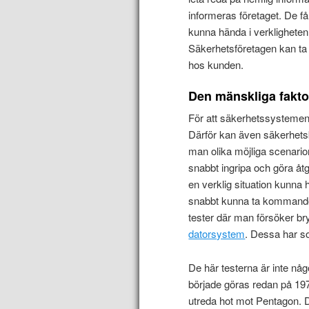
informeras företaget. De f
kunna hända i verkligheten.
Säkerhetsföretagen kan ta 
hos kunden.
Den mänskliga fakt
För att säkerhetssysteme
Därför kan även säkerhets
man olika möjliga scenarion
snabbt ingripa och göra åtgä
en verklig situation kunn
snabbt kunna ta kommandot
tester där man försöker bry
datorsystem
. Dessa har so
De här testerna är inte nå
började göras redan på 1970
utreda hot mot Pentagon. D