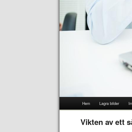
Hem
Lagra bilder
Im
Vikten av ett 