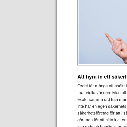
Att hyra in ett säke
Ordet får många att osökt 
materiella världen. Men e
exakt samma ord kan man 
inte har en egen säkerhetsa
säkerhetsföretag för att i 
gör man för att hitta lucko
leta reda på hemlig inform